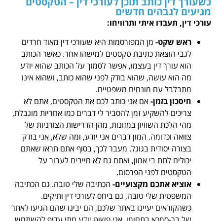
כשעורך דין כותב תוכן לעורכי דין – הטקסטים
מגיעים לגבהים חדשים
עורכי דין, תעבדו איתי ותרוויחו:
ראש שקט-
מן המפורסמות היא
שעורכי דין מאוד חרדים
לגבי הוצאת כתיבת טקסטים למישהו אחר. כאשר הכותב
הוא עורך דין בעצמו, אפשר לסמוך על הכותב שהוא יודע
מה הוא עושה, שהוא בודק לפני שהוא כותב, ושהוא אינו
מתבלבל עם מונחים משפטיים.
חיסכון בזמן-
אם אני כותב לכם את הטקסטים, אתם לא
צריכים להשקיע זמן להסביר לי דברים כמו אחריות מוגבלת,
מהי הלכת השוויון במזונות, מהן הדרישות הצורניות של
צוואה וכדומה. המון דברים אני יודע, ומה שלא, אני בודק
בצורה יסודית בגוגל. מעבר לכך, בסוף אתם תראו שאתם
יכולים לתת בי אמון, ואתם גם לא חייבים לעבור על
הטקסטים לפני הפרסום.
אוציא אתכם מקצועיים-
הכתיבה שלי טובה. גם הכתיבה
המשפטית שלי טובה, גם ביחס לעורכי דין ותיקים.
כשהקוראים יעיינו באתר שלכם, הם יבינו שהם הגיעו לאתר
של בר-סמכא בתחומו. אני פשוט יודע מתי עדיף להשתמש