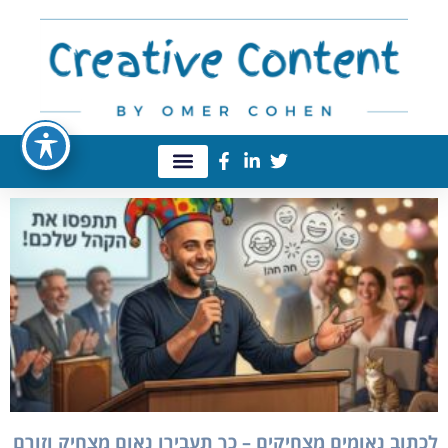
לכתוב נאומים מצחיקים – כך תעבירו נאום מצחיק וזורם