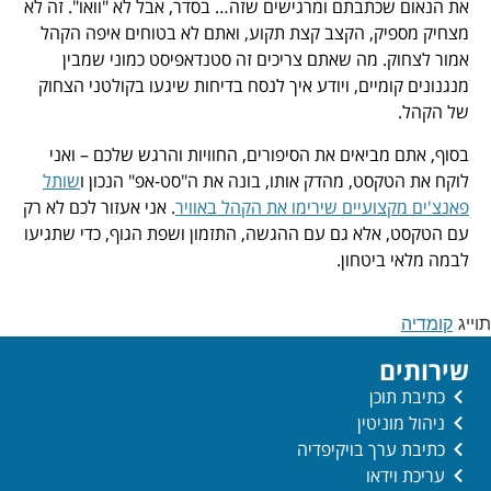
את הנאום שכתבתם ומרגישים שזה… בסדר, אבל לא "וואו". זה לא
מצחיק מספיק, הקצב קצת תקוע, ואתם לא בטוחים איפה הקהל
אמור לצחוק. מה שאתם צריכים זה סטנדאפיסט כמוני שמבין
מנגנונים קומיים, ויודע איך לנסח בדיחות שיגעו בקולטני הצחוק
של הקהל.
בסוף, אתם מביאים את הסיפורים, החוויות והרגש שלכם – ואני
לוקח את הטקסט, מהדק אותו, בונה את ה"סט-אפ" הנכון ו
שותל
פאנצ'ים מקצועיים שירימו את הקהל באוויר
. אני אעזור לכם לא רק
עם הטקסט, אלא גם עם ההגשה, התזמון ושפת הגוף, כדי שתגיעו
לבמה מלאי ביטחון.
תוייג
קומדיה
שירותים
כתיבת תוכן
ניהול מוניטין
כתיבת ערך בויקיפדיה
עריכת וידאו