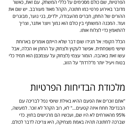
הפרטיות, שם כולם מסכימים על כללי המשחק. עם זאת, כאשר
מדובר באירוע פרטי כמו חתונה, הקהל מאוד מעורבב. יש שם את
ההורים של החתן, חברים מהעבודה, ילדים, בני נוער, מבוגרים
ועוד. המכנה המשותף בין כולם הוא נמוך ויוצר אתגר, וצריך
להתאמץ כדי לצלוח אותו.
הכלל הקומי: אל תגידו שום דבר שלא הייתם אומרים בארוחת
שישי משפחתית. אפשר לעקוץ ולצחוק על החתן או הכלה, אבל
עשו זאת באהבה. הומור עצמי (לצחוק על עצמכם) הוא תמיד כלי
בטוח ויעיל יותר מ"לרדת" על הזוג.
מלכודת הבדיחות הפרטיות
"אתם זוכרים את הפעם ההיא באילת שיוסי נפל לבריכה עם
הבגדים? חחח איזה קטעים…" לא, רוב הקהל לא זוכר. למעשה,
95% מהאורחים לא היו שם, ועכשיו הם מרגישים בחוץ. כדי
שברכה לחתונה תהיה באמת מצחיקה, היא צריכה לדבר לכולם.