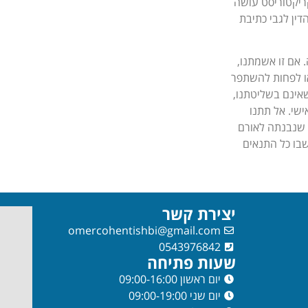
קריקטוריסט עושה
דין לגבי כתיבת
אם זו אשמתנו,
או לפחות להשתפר
אינם בשליטתנו,
ישי. אל תתנו
 שנבנתה לאורם
שבו כל התנאים
יצירת קשר
omercohentishbi@gmail.com
0543976842
שעות פתיחה
יום ראשון 09:00-16:00
יום שני 09:00-19:00