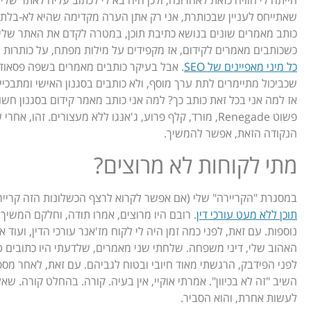
הייתה לי חוויה כזאת לאחרונה, ולכן היה בא לי לכתוב עליה לאתר שלי.
שאתייחס לעניין שבכותרת, אני רק אתן הערה מקדימה שהיא לא-בלתי-ר
כותב מאמרים שונים בנושא כתיבת תוכן, במטרה לקדם את האתר שלי.
כשכותבים מאמרים לקידום, אז מקפידים על מילות מפתח, על כותרות נכ
כל מיני מאפיינים של SEO
. אבל בעיקר כותבים מאמרים בשפה פסאודו
שכביכול מתיימרים לתת ערך מוסף, ולא כותבים בסגנון האישי ומתבכיין
אז למה אני בכל זאת כותב כך? למה אני כותב מאמר קידום בסגנון חשוף
פשוט Renegade, מורד, קלף פרוע, ג'אנגו ללא מעצורים. זהו, א
הנקודה הזאת, אפשר להמשיך.
מתי לקוחות לא מרוצים?
במסגרת "הקריירה" שלי (אם אפשר לקרוא לרצף הכשלונות הזה קריירה
תוכן ללא מעט עורכי דין
. רובם היו מרוצים, אמרו תודה, וחלקם המשיך
נוספות. עם זאת, לפני כמה זמן היה לי לקוח מז'אנר עורכי הדין, ועוד 
האהוב שלי, דיני משפחה. שלחתי שני מאמרים, שלדעתי היו כתובים 
לפני הפידבק, הרגשתי מאוד חיובי ובטוח לגביהם. עם זאת, לאחר מספ
השיב "זה לא בכיוון". אמרתי אוקיי, אין בעיה. קורה. בהחלט קורה. שא
לעשות אחרת, והוא הסביר.