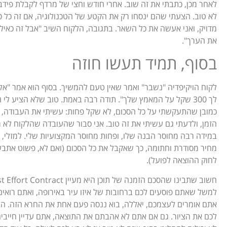
לאחר מכן, כתבתי את זה שוב. אחרי חודש וחצי של מרדף לקבלת פידב
לא טוב. הצעתי שהם ינסחו רק את הקטע של הטכנולוגיה, אם זה כל כ
מדויק, ואני אעשה את כל השאר. בתגובה, הלקוח השיב "אבל זה כאילו
את הערך".
בסוף, תמיד תעשו חוזה
לקוח הויקיפדיה "נשבר" ואמר שאין טעם להמשיך. בסוף הוא אמר "אל
לך 300 שקל על המאמץ שלך". תודה רבה באמת. טוב שלא הציע לי
כמובן שהתעקשתי על כל הסכום, לא שקל פחות: עשיתי את העבודה,
הזמן, ולדעתי גם עשיתי את זה טוב. אני סבור שהעובדה שהלקוח לא 
במידה רבה מחוסר הבנה שלו, ופחות מחוסר המקצועיות שלי. למזלי,
לחוק ההוצאה לפועל).
למשל שאתם פוסעים לכם ברחובות של איזו עיר באירופה, ואתם רואים 
אתם אומרים לעצמכם, יאללה, בוא ננסה פעם אחת את החרא הזה. הוא
לכם את הציור. גם אם אתם לא אהבתם את התוצאה, אתם עדיין חייבי