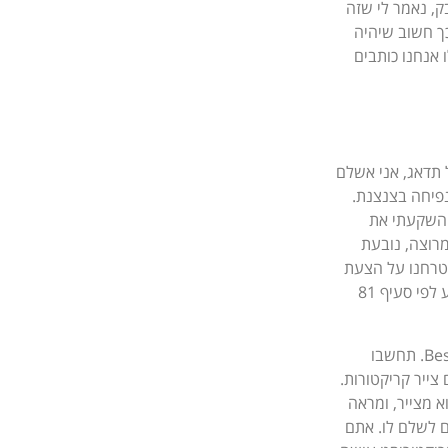
ק, נאמר לי שזה
ך חשוב שיהיה
 אנחנו כותבים
 תדאג, אני אשלם
 נפיחה בצנצנת.
 השקעתי את
מרוצה, נובעת
 טרחנו על הצעת
מחיר מסודרת וחתומה, כך שאקבל את כל הסכום (ואם לא, פשוט אתבע לפי סעיף 81
חשוב שתבינו שהסכם הזמנה של תוכן היא מעיין Best Effort Contract. תחשבו
צייר קריקטורות.
 מצייר, ומראה
ם לשלם לו. אתם