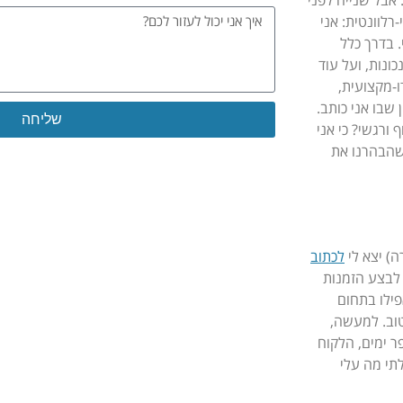
 אבל שנייה לפני
לוונטית: אני
 בדרך כלל
ונות, ועל עוד
-מקצועית,
 שבו אני כותב.
שליחה
 ורגשי? כי אני
Alternative:
חרי שהבהרנו את
) יצא לי
לכתוב
 לבצע הזמנות
אפילו בתחום
טוב. למעשה,
ר ימים, הלקוח
לתי מה עלי