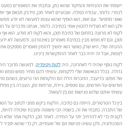
יישמתי את ההנחיות והמיקוד שהוא נתן, וכתבתי את המאמרים כמע
לגמרי. כלומר, עבודה כפולה. שבועיים לאחר מכן, פידבק מבאס אף יותר
שאני מחפש". עם זאת, הוא הוסיף שהוא עצמו למעשה לא יודע ממש 
ולכן הוא לא מצליח להכווין אותי בכתיבה. כלומר, אנחנו מדברים על ה
לקוח לא מרוצה בתחום של כתיבת תוכן, והוא לקוח לא מודע. הוא אף פ
תוכן, וגם לא ממש מבין בכתיבת מאמרים באינטרנט, ולמעשה לא ידע 
ההנחה שלי, היא שרק כאשר הוא ימשיך להזמין מאמרים מספקים אחרים
לצפות, אבל זה יהיה כבר לאחר ההתקשרות בינינו.
לקוח נוסף שהיה לי לאחרונה, היה
לקוח ויקיפדיה
. למעשה מדובר היה
גדולה. בגלל הנואשות שלי ללקוחות, עשיתי להם מחיר ממש-ממש זול, 
של ממש: בדיעבד, החברות הללו הם הלקוחות הכי גרועים, כשהם מרח
חודשים-על-חודשים, עם טפסים, ניירת, מריחות זמן, העברה בין מחלקו
עשיתי איתם שלוש פגישות זום (!) לעזאזל.
בין כל הטרטורים, הייתה גם כתיבה. הלקוח ביקש ממני לכתוב על הטכנ
של החברה. כתבתי את זה, בשפה הכי פשוטה ומובנת שיכולה להיות, 
לקונית כדי לא להרחיב יתר על המידה. לאחר מכן, הלקוח אמר שלא ה
הטכנולוגיה, ולכן עשינו פגישת זום של שעתיים, רק כדי שהוא יסביר לי