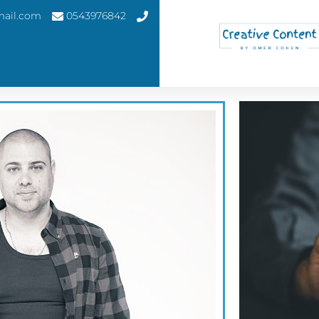
ail.com
0543976842