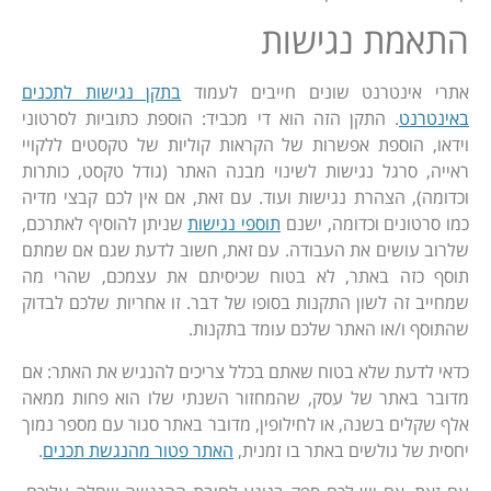
התאמת נגישות
אתרי אינטרנט שונים חייבים לעמוד
בתקן נגישות לתכנים
באינטרנט
. התקן הזה הוא די מכביד: הוספת כתוביות לסרטוני
וידאו, הוספת אפשרות של הקראות קוליות של טקסטים ללקויי
ראייה, סרגל נגישות לשינוי מבנה האתר (גודל טקסט, כותרות
וכדומה), הצהרת נגישות ועוד. עם זאת, אם אין לכם קבצי מדיה
כמו סרטונים וכדומה, ישנם
תוספי נגישות
שניתן להוסיף לאתרכם,
שלרוב עושים את העבודה. עם זאת, חשוב לדעת שגם אם שמתם
תוסף כזה באתר, לא בטוח שכיסיתם את עצמכם, שהרי מה
שמחייב זה לשון התקנות בסופו של דבר. זו אחריות שלכם לבדוק
שהתוסף ו/או האתר שלכם עומד בתקנות.
כדאי לדעת שלא בטוח שאתם בכלל צריכים להנגיש את האתר: אם
מדובר באתר של עסק, שהמחזור השנתי שלו הוא פחות ממאה
אלף שקלים בשנה, או לחילופין, מדובר באתר סגור עם מספר נמוך
יחסית של גולשים באתר בו זמנית,
האתר פטור מהנגשת תכנים
.