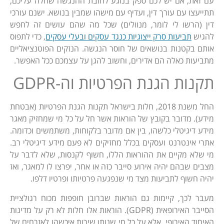
עם זאת, אם יש לכם ספק בנוגע לחובת ההנגשה שחלה עליכם,
תתייעצו עם עורך דין, ועדיף עם מישהו שמבין בנושא. ישנם עורכי
דין (הרשו לי לומר, מנוולים) שכל מה שהם עושים זה לחפש
להגיש
תביעות סרק ייצוגיות כנגד עסקים ובעלי עסקים
, כדי לתפוס
אותם בקטנות בנושאים של חוסר הנגשה. הנזקים הפוטנציאליים
מתביעות כאלה הם אדירים, וחשוב להגן על עצמכם ככל האפשר.
תקנות הגנת הפרטיות וה-GDPR
החל משנת 2018, חלות בישראל תקנות הגנת הפרטיות (אבטחת
מידע). מדובר בקובץ של הוראות אשר חל על כל מי שמחזיק מאגר
מידע דיגיטלי כלשהו, בין אם מדובר בלקוחות, משתמשים וכדומה.
אתרי אינטרנט ועסקים בכלל מחזיקים לא פעם מידע דיגיטלי רב.
מי שלא מקיים את ההוראות הללו, חשוף לקנסות, שלא לדבר על
מצבים שבהם יהיה אירוע סייבר כזה או אחר, יפרצו לו למאגר, ואז
יהיה חשוף לתביעות מצד מי שנפגעה פרטיותו ופרטיו דלפו.
מעבר לכך, קיימות גם הוראות שברובן חופפות מכוח רגולציית
הסייבר האירופאית (GDPR). הוראות אלו חלות לא רק על מדינות
האיחוד האירופי, אלא על כל מי שנותן שירות איכשהו לאזרחים של