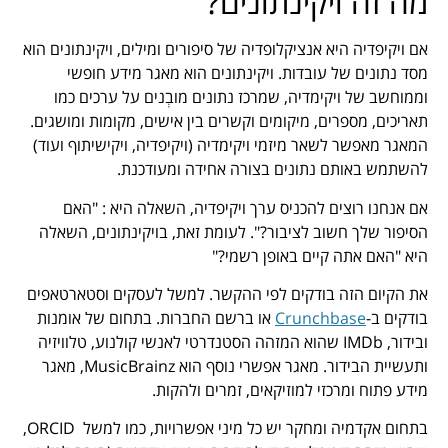
מה זה ויקינתונים?
אם ויקיפדיה היא אנציקלופדיה של סיפורים ומילים, ויקינתונים הוא
מסד נתונים של עובדות. ויקינתונים הוא מאגר מידע חופשי
וממוחשב של ויקימדיה, שמרכז נתונים מובְנים על ערכים כמו
תאריכים, מספרים, מיקומים וקשרים בין אישים, מקומות ומושגים.
המאגר מאפשר לשאר מיזמי ויקימדיה (ויקיפדיה, ויקישיתוף ועוד)
להשתמש באותם נתונים בצורה אחידה ומעודכנת.
אם אנחנו רוצים להכניס ערך ויקיפדיה, השאלה היא : "האם
הסיפור שלך חשוב לציבור?". לעומת זאת, בויקינתונים, השאלה
היא "האם אתה קיים באופן רשמי?"
את הקיום הזה בודקים לפי ההקשר. למשל לעסקים וסטארטאפים
בודקים ב-
Crunchbase
או ברשם החברות. בתחום של אומנות
ובידור, IMDb שהוא המזהה הסטנדרטי לאנשי קולנוע, טלוויזיה
ותעשיית הבידור. מאגר אפשרי נוסף הוא MusicBrainz, מאגר
מידע פתוח ומרכזי למוזיקאים, זמרים ולהקות.
בתחום אקדמיה ומחקר יש כל מיני אפשרויות, כמו למשל ORCID,