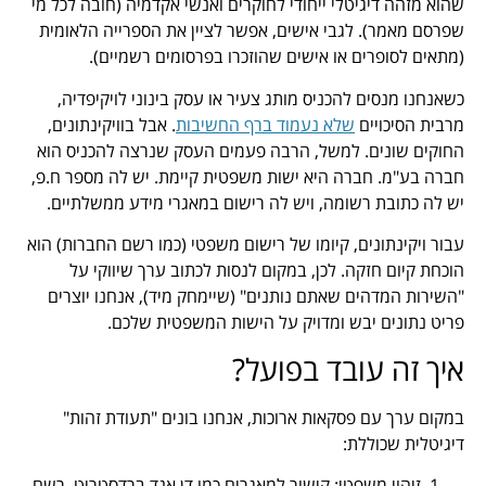
שהוא מזהה דיגיטלי ייחודי לחוקרים ואנשי אקדמיה (חובה לכל מי
שפרסם מאמר). לגבי אישים, אפשר לציין את הספרייה הלאומית
(מתאים לסופרים או אישים שהוזכרו בפרסומים רשמיים).
כשאנחנו מנסים להכניס מותג צעיר או עסק בינוני לויקיפדיה,
מרבית הסיכויים
שלא נעמוד ברף החשיבות
. אבל בוויקינתונים,
החוקים שונים. למשל, הרבה פעמים העסק שנרצה להכניס הוא
חברה בע"מ. חברה היא ישות משפטית קיימת. יש לה מספר ח.פ,
יש לה כתובת רשומה, ויש לה רישום במאגרי מידע ממשלתיים.
עבור ויקינתונים, קיומו של רישום משפטי (כמו רשם החברות) הוא
הוכחת קיום חזקה. לכן, במקום לנסות לכתוב ערך שיווקי על
"השירות המדהים שאתם נותנים" (שיימחק מיד), אנחנו יוצרים
פריט נתונים יבש ומדויק על הישות המשפטית שלכם.
איך זה עובד בפועל?
במקום ערך עם פסקאות ארוכות, אנחנו בונים "תעודת זהות"
דיגיטלית שכוללת:
זיהוי משפטי: קישור למאגרים כמו דן אנד ברדסטריט, רשם