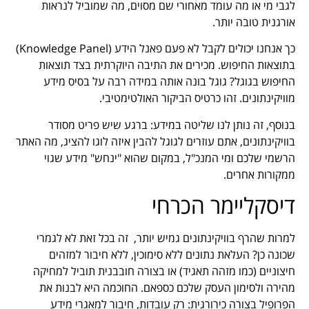
לגבי מי או מה עומד מאחורי שם מסוים, מה שמוביל לנראות
אורגנית טובה יותר.
כך אנחנו יכולים לקבל לא פעם פאנל הידע (Knowledge Panel)
בתוצאות החיפוש. מכירים את התיבה היוקרתית בצד תוצאות
החיפוש בגוגל? גוגל בונה אותה במידה רבה על בסיס מידע
מוויקינתונים. זהו כרטיס הביקור האולטימטיבי.
בנוסף, זה נותן לנו שליטה במידע: ברגע שיש פריט מסודר
בוויקינתונים, אתם עוזרים לגוגל להבין איזה לוגו להציג, מה האתר
הרשמי שלכם ומי המנכ"ל, במקום שהוא "ינחש" מידע שגוי
ממקורות אחרים.
דיסקליימר הכרחי
למרות שהרף בוויקינתונים גמיש יותר, זה בכל זאת לא לגמרי
שכונה כן? העלאת נתונים ללא סימוכין, ללא חיבור למזהים
חיצוניים (כמו מזהה תאגיד) או בצורה חובבנית תוביל למחיקה
מהירה ולסימון העסק שלכם כספאם. החוכמה היא לבנות את
הפרופיל בצורה כירורגית: רק עובדות, חיבור למאגרי מידע