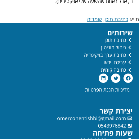
נו, אבל באמת שהשעה שלי אפקטיבית).
תוייג
כתיבת תוכן
,
קומדיה
שירותים
כתיבת תוכן
ניהול מוניטין
כתיבת ערך בויקיפדיה
עריכת וידאו
כתיבה קומית
מדיניות הגנת הפרטיות
יצירת קשר
omercohentishbi@gmail.com
0543976842
שעות פתיחה