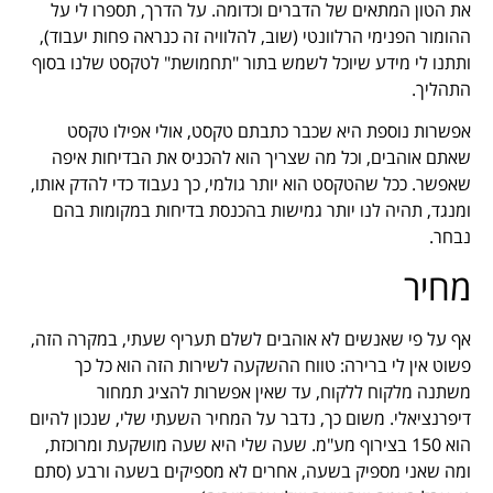
את הטון המתאים של הדברים וכדומה. על הדרך, תספרו לי על
ההומור הפנימי הרלוונטי (שוב, להלוויה זה כנראה פחות יעבוד),
ותתנו לי מידע שיוכל לשמש בתור "תחמושת" לטקסט שלנו בסוף
התהליך.
אפשרות נוספת היא שכבר כתבתם טקסט, אולי אפילו טקסט
שאתם אוהבים, וכל מה שצריך הוא להכניס את הבדיחות איפה
שאפשר. ככל שהטקסט הוא יותר גולמי, כך נעבוד כדי להדק אותו,
ומנגד, תהיה לנו יותר גמישות בהכנסת בדיחות במקומות בהם
נבחר.
מחיר
אף על פי שאנשים לא אוהבים לשלם תעריף שעתי, במקרה הזה,
פשוט אין לי ברירה: טווח ההשקעה לשירות הזה הוא כל כך
משתנה מלקוח ללקוח, עד שאין אפשרות להציג תמחור
דיפרנציאלי. משום כך, נדבר על המחיר השעתי שלי, שנכון להיום
הוא 150 בצירוף מע"מ. שעה שלי היא שעה מושקעת ומרוכזת,
ומה שאני מספיק בשעה, אחרים לא מספיקים בשעה ורבע (סתם