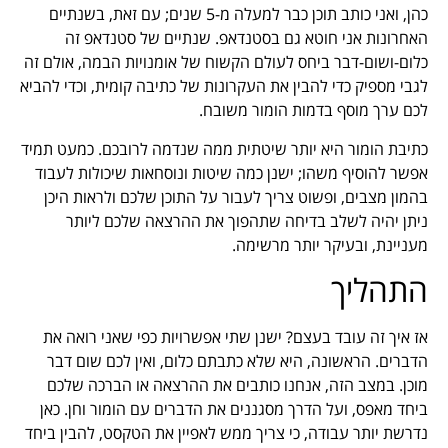
כהן, ואני כותב תוכן כבר למעלה מ-5 שנים; עם זאת, בשנתיים
האחרונות אני חוטא גם בסטנדאפ. שנתיים של סטנדאפ זה
כלום-ושום-דבר ביחס לעולם הקשוח של אומנויות הבמה, אולם זה
לגבי מספיק כדי להבין את העקרונות של כתיבה קומית, וכדי להביא
לכם ערך מוסף בדמות הומור משובח.
כתיבת הומור היא יותר שיטתית ממה שנדמה לרובכם. כמעט תמיד
אפשר להוסיף משהו; ישנן כמה שיטות ונוסחאות שיכולות לעבוד
בהמון מצבים, ופשוט צריך לעבור על התוכן שלכם ולראות היכן
ניתן יהיה לשלב בדיחה שתהפוך את ההרצאה שלכם ליותר
מעניינת, ובעיקר יותר מרשימה.
התהליך
אז איך זה עובד בעצם? ישנן שתי אפשרויות כפי שאני רואה את
הדברים. הראשונה, היא שלא כתבתם כלום, ואין לכם שום דבר
מוכן. במצב הזה, אנחנו כותבים את ההרצאה או הברכה שלכם
ביחד מאפס, ועל הדרך מסגננים את הדברים עם הומור וחן. כאן
נדרשת יותר עבודה, כי צריך ממש לאפיין את הטקסט, להבין ביחד